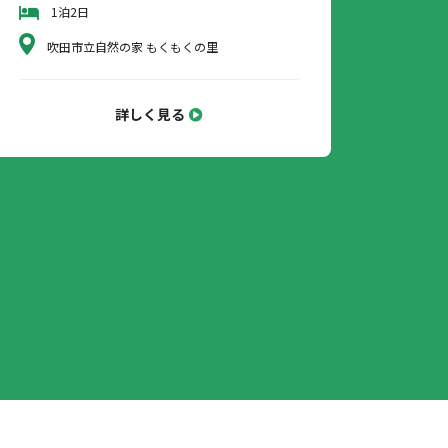
1泊2日
吹田市立自然の家 もくもくの里
詳しく見る