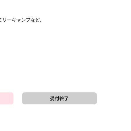
ミリーキャンプなど、
学
校・
企
業
の
方
へ
受付終了