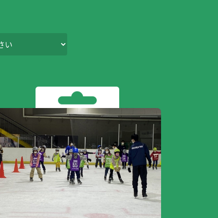
の
ラ
リ
ド
報
要
報
方
リ
ー
提
へ
ー
ダ
出
ー
確
認
標
識・
旅行
条件
書他
プラ
バシ
ポリ
ー