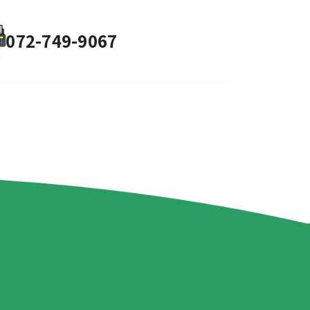
キ
ャ
ン
072-749-9067
プ
場
案
内
ご
入
ア
金・
は
写
ウ
参
じ
真
ト
加
新
団
採
め
ギ
ド
カ
着
体
用
て
ャ
ア
ー
情
概
情