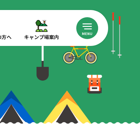
MENU
の方へ
キャンプ場案内
募
集
中
キ
ャ
ン
プ
一
覧