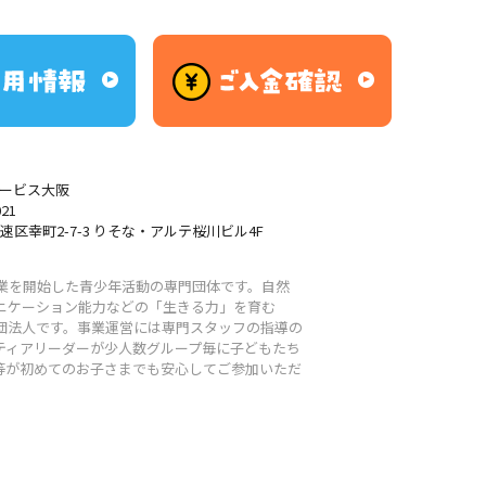
ービス大阪
021
速区幸町2-7-3 りそな・アルテ桜川ビル4F
事業を開始した⻘少年活動の専門団体です。自然
ニケーション能力などの「生きる力」を育む
団法人です。事業運営には専門スタッフの指導の
ティアリーダーが少人数グループ毎に子どもたち
等が初めてのお子さまでも安心してご参加いただ