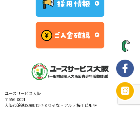
ユースサービス大阪
〒556-0021
大阪市浪速区幸町2-7-3 りそな・アルテ桜川ビル4F
ユースサービス大阪は、大阪府の出捐により1956年に事業を開始した⻘
少年活動の専門団体です。自然体験活動を通して子どもたちが自主性を
発揮し、コミュニケーション能力などの「生きる力」を育む「成⻑とふ
れあい」の機会を提供する非営利型の一般財団法人です。事業運営には