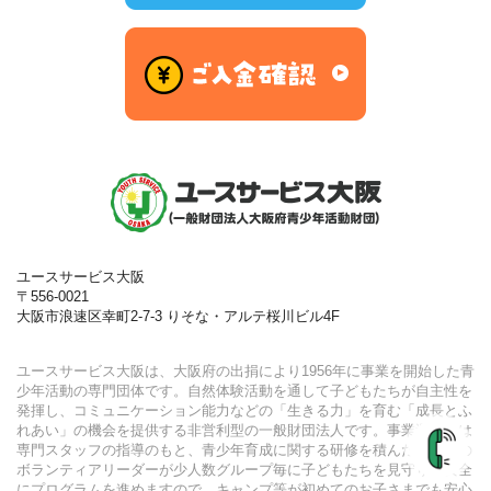
ユースサービス大阪
〒556-0021
大阪市浪速区幸町2-7-3 りそな・アルテ桜川ビル4F
ユースサービス大阪は、大阪府の出捐により1956年に事業を開始した⻘
少年活動の専門団体です。自然体験活動を通して子どもたちが自主性を
発揮し、コミュニケーション能力などの「生きる力」を育む「成⻑とふ
れあい」の機会を提供する非営利型の一般財団法人です。事業運営には
専門スタッフの指導のもと、⻘少年育成に関する研修を積んだ大学生の
ボランティアリーダーが少人数グループ毎に子どもたちを見守り、安全
にプログラムを進めますので、キャンプ等が初めてのお子さまでも安心