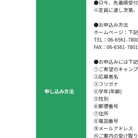
●只今、先着順受付
※定員に達し次第、
●お申込み方法
ホームページ：下記
TEL：06-6561-7
FAX：06-6561-7
●お申込みには下記
①ご希望のキャンプ
②応募者名
③フリガナ
申し込み方法
④学年(年齢)
⑤性別
⑥郵便番号
⑦住所
⑧電話番号
⑨メールアドレス
⑩ご案内の受け取り