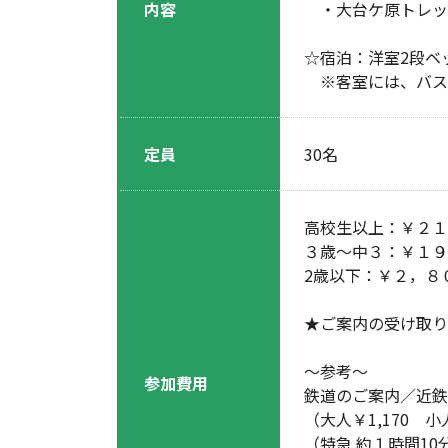
内容
・大台ケ原トレッ
☆宿泊：洋室2段ベ
※客室には、バス
定員
30名
高校生以上：￥２１
３歳～中３：￥１９
2歳以下：￥２，８
★ご案内の受け取り
～参考～
参加費用
鉄道のご案内／近鉄
（大人￥1,170 小
（特急 約１時間10分