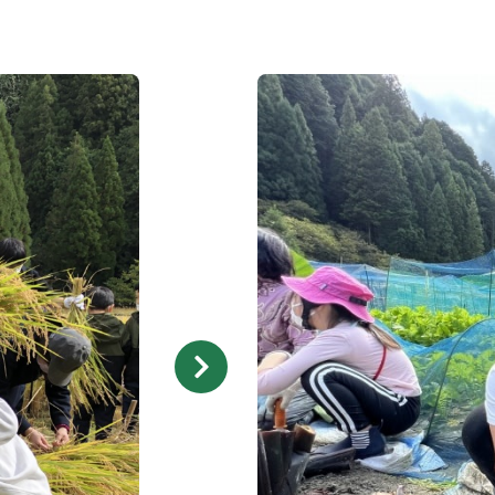
キ
ャ
ン
プ
場
案
内
ご
入
ア
金・
は
写
ウ
参
じ
真
ト
加
新
団
採
め
ギ
ド
カ
着
体
用
て
ャ
ア
ー
情
概
情