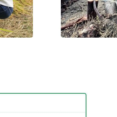
の
ラ
リ
ド
報
要
報
方
リ
ー
提
へ
ー
ダ
出
ー
確
認
標
識・
旅行
条件
書他
プラ
バシ
ポリ
ー