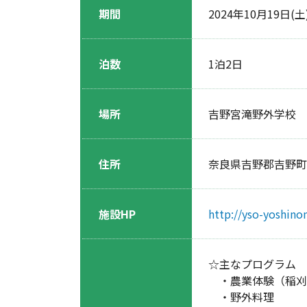
期間
2024年10月19日(土
泊数
1泊2日
場所
吉野宮滝野外学校
住所
奈良県吉野郡吉野町 
施設HP
http://yso-yoshino
☆主なプログラム
・農業体験（稲刈
・野外料理