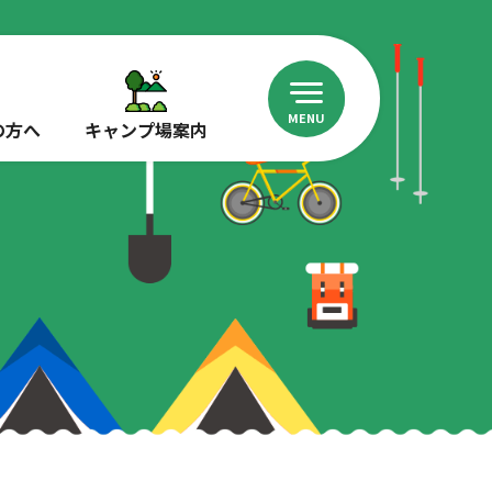
MENU
の方へ
キャンプ場案内
募
集
中
キ
ャ
ン
プ
一
覧