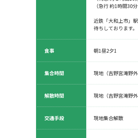
（急行 約1時間30分
近鉄「大和上市」駅
待ちしております。
食事
朝1昼2夕1
集合時間
現地（吉野宮滝野外学
解散時間
現地（吉野宮滝野外学
交通手段
現地集合解散