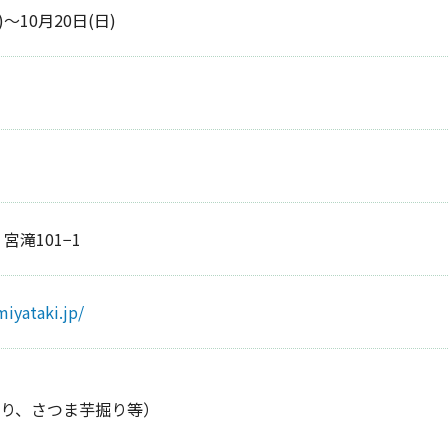
)～10月20日(日)
宮滝101−1
miyataki.jp/
り、さつま芋掘り等）