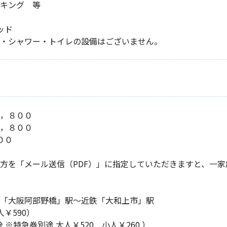
キング 等
ッド
・シャワー・トイレの設備はございません。
，８００
，８００
００
方を「メール送信（PDF）」に指定していただきますと、一家
「大阪阿部野橋」駅～近鉄「大和上市」駅
人￥590）
 ※特急券別途 大人￥520 小人￥260 ）